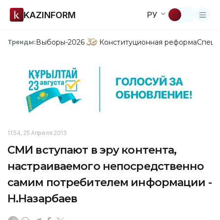
KAZINFORM
РУ
Выборы-2026
Конституционная реформа
Спецп
Тренды:
11:54, 25 Апреля 2013
СМИ вступают в эру контента,
настраиваемого непосредственно
самим потребителем информации -
Н.Назарбаев