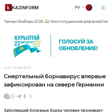
KAZINFORM
РУ
Выборы-2026
Конституционная реформа
Спецп
Тренды:
22:02, 24 Мая 2026
Смертельный борнавирус впервые
зафиксирован на севере Германии
Заболевший болезнью Борна человек проживает