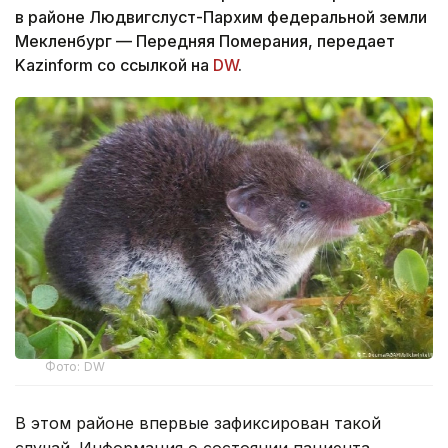
в районе Людвигслуст-Пархим федеральной земли
Мекленбург — Передняя Померания, передает
Kazinform со ссылкой на
DW
.
Фото: DW
В этом районе впервые зафиксирован такой
случай. Информация о состоянии пациента