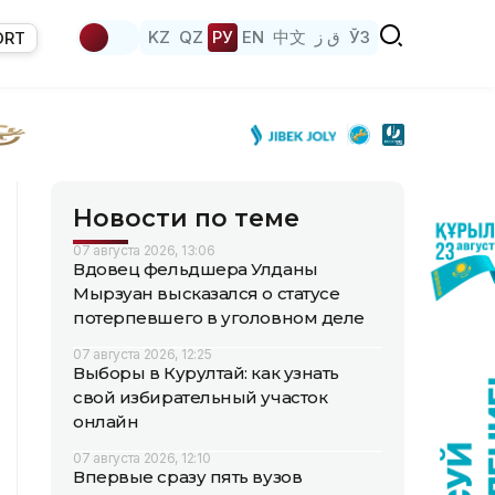
KZ
QZ
РУ
EN
中文
ق ز
ЎЗ
ORT
Новости по теме
07 августа 2026, 13:06
Вдовец фельдшера Улданы
Мырзуан высказался о статусе
потерпевшего в уголовном деле
07 августа 2026, 12:25
Выборы в Курултай: как узнать
свой избирательный участок
онлайн
07 августа 2026, 12:10
Впервые сразу пять вузов