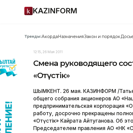
KAZINFORM
Акорда
Назначения
Закон и порядок
Дось
Тренды:
12:15, 26 Мая 2011
Смена руководящего сос
«Оңтүстік»
ШЫМКЕНТ. 26 мая. КАЗИНФОРМ /Татья
общего собрания акционеров АО «На
предпринимательская корпорация «Оңт
работу, досрочно прекращены полно
«Оңтүстік» Кайрата Айтуганова. Об э
Председателем правления АО «НК «СП