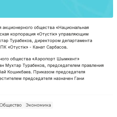
я акционерного общества «Национальная
кая корпорация «Оңтүстік» управляющим
хтар Турабеков, директором департамента
К «Оңтүстік» - Канат Сарбасов.
ного общества «Аэропорт Шымкент»
ан Мухтар Турабеков, председателем правления
ай Кошикбаев. Приказом председателя
стителем председателя назначен Гани
Общество
Экономика