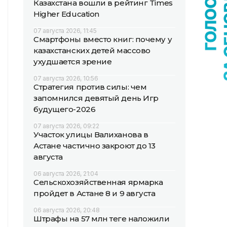
Казахстана вошли в рейтинг Times
Higher Education
07 августа 2026, 11:45
Смартфоны вместо книг: почему у
казахстанских детей массово
ухудшается зрение
07 августа 2026, 10:56
Стратегия против силы: чем
запомнился девятый день Игр
будущего-2026
07 августа 2026, 09:22
Участок улицы Валиханова в
Астане частично закроют до 13
августа
06 августа 2026, 21:04
Сельскохозяйственная ярмарка
пройдет в Астане 8 и 9 августа
06 августа 2026, 20:48
Штрафы на 57 млн теңге наложили