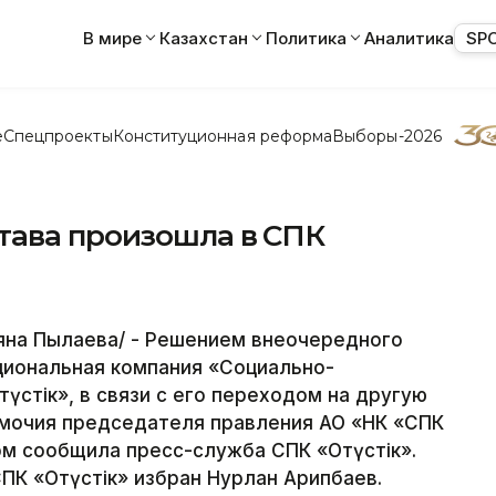
В мире
Казахстан
Политика
Аналитика
SP
е
Спецпроекты
Конституционная реформа
Выборы-2026
тава произошла в СПК
на Пылаева/ - Решением внеочередного
циональная компания «Социально-
үстік», в связи с его переходом на другую
мочия председателя правления АО «НК «СПК
том сообщила пресс-служба СПК «Оңтүстік».
К «Оңтүстік» избран Нурлан Арипбаев.