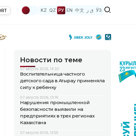
KZ
QZ
РУ
EN
中文
ق ز
ЎЗ
ORT
Новости по теме
07 августа 2026, 14:30
Воспитательница частного
детского сада в Атырау применяла
силу к ребенку
07 августа 2026, 13:16
Нарушения промышленной
безопасности выявили на
предприятиях в трех регионах
Казахстана
07 августа 2026, 12:55