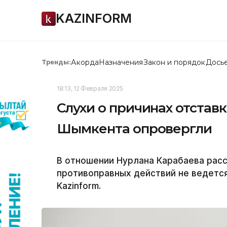
KAZINFORM
Акорда
Назначения
Закон и порядок
Дось
Тренды:
18:13, 12 Февраля 2025
Слухи о причинах отстав
Шымкента опровергли
В отношении Нурлана Карабаева рас
противоправных действий не ведется
Kazinform.