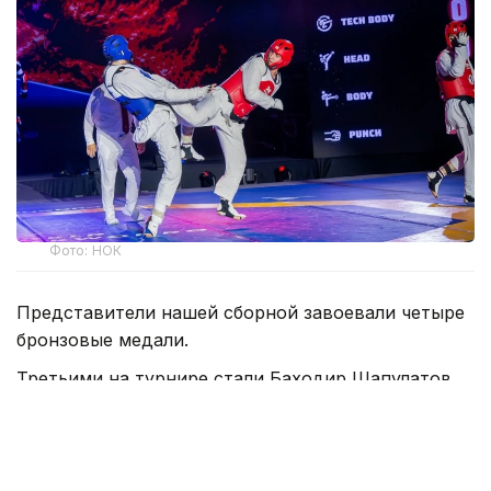
Фото: НОК
Представители нашей сборной завоевали четыре
бронзовые медали.
Третьими на турнире стали Баходир Шапулатов
(до 54 кг), Жасурбек Исроилов (до 63 кг),
Абдурахман Марипов (до 80 кг) и Нурканат
Кожахмет (до 87 кг).