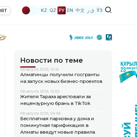
KZ
QZ
РУ
EN
中文
ق ز
ЎЗ
ORT
Новости по теме
08 августа 2026, 10:18
Алматинцы получили госгранты
на запуск новых бизнес-проектов
08 августа 2026, 10:00
Жителя Тараза арестовали за
нецензурную брань в TikTok
08 августа 2026, 09:48
Бесплатная парковка у дома и
поминутная тарификация: в
Алматы введут новые правила