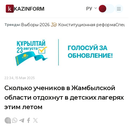
KAZINFORM
РУ
Выборы-2026
Конституционная реформа
Спецп
Тренды:
22:34, 15 Мая 2025
Сколько учеников в Жамбылской
области отдохнут в детских лагерях
этим летом