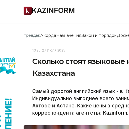
KAZINFORM
Акорда
Назначения
Закон и порядок
Дось
Тренды:
13:25, 27 Июля 2025
Сколько стоят языковые 
Казахстана
Самый дорогой английский язык - в Ка
Индивидуально выгоднее всего заним
Актобе и Астане. Какие цены в сред
корреспондента агентства Kazinform.