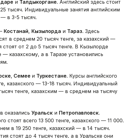
одаре
и
Талдыкоргане
. Английский здесь стоит
о 25 тысяч. Индивидуальные занятия английским
 — в 3-5 тысяч.
 —
Костанай
,
Кызылорда
и
Тараз
. Здесь
сят в среднем 20 тысяч тенге, за казахский —
 стоят от 2 до 5 тысяч тенге. В Кызылорде
 — казахскому, а в Таразе установились
ям.
рске
,
Семее
и
Туркестане
. Курсы английского
ге, казахского — 13-18 тысяч. Индивидуальный
 тысяч тенге, казахским — в среднем на тысячу
в оказались
Уральск
и
Петропавловск
.
 стоят всего 13 500 тенге, казахского — 11 000.
ем в 19 250 тенге, казахский — в 14 тысяч.
я стоят до 4 тысяч тенге, а в Уральске они