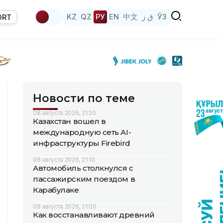
KZ
QZ
РУ
EN
中文
ق ز
ЎЗ
ORT
Новости по теме
08 августа 2026, 21:20
Казахстан вошел в
международную сеть AI-
инфраструктуры Firebird
08 августа 2026, 21:10
Автомобиль столкнулся с
пассажирским поездом в
Карабулаке
08 августа 2026, 21:00
Как восстанавливают древний