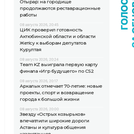
Отырар: на городище
продолжаются реставрационные
работы
08 августа 2026, 20:45
ЦИК проверил готовность
Актюбинской области и области
Жетісу к выборам депутатов
Курултая
08 августа 2026, 20:24
Team KZ выиграла первую карту
финала «Игр будущего» по CS2
08 августа 2026, 20:17
Аркалык отмечает 70-летие: новые
проекты, спорт и возвращение
города к большой жизни
08 августа 2026, 20:00
Звезду «Острых козырьков»
впечатлили широкие дороги
Астаны и культура общения
казахстанцев