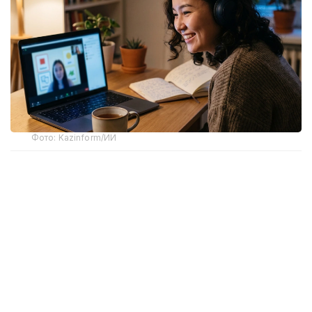
Фото: Kazinform/ИИ
В основу сравнения легла стоимость курсов
английского языка для взрослых, поскольку
именно они представлены практически во всех
языковых центрах страны и пользуются
наибольшим спросом.
Самыми дорогими для изучения иностранного
языка оказались Астана и Алматы. В столице
стоимость обучения составляет от 40 до 85 тысяч