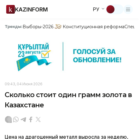
KAZINFORM
РУ
Выборы-2026
Конституционная реформа
Спецп
Тренды:
09:43, 04 Июня 2026
Сколько стоит один грамм золота в
Казахстане
Цена на драгоценный металл выросла за неделю,