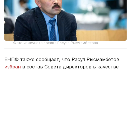
Фото из личного архива Расула Рысмамбетова
ЕНПФ также сообщает, что Расул Рысмамбетов
избран
в состав Совета директоров в качестве
независимого директора.
Расул Рысмамбетов родился 27 июля 1977 года в
Казахстане. Окончил Университет Санкт‑Галлен
(HSG, Швейцария), MBA (Стратегия и финансы) в
2014 году.
Опыт работы:
В 2010 году – проектный менеджер Корпорации