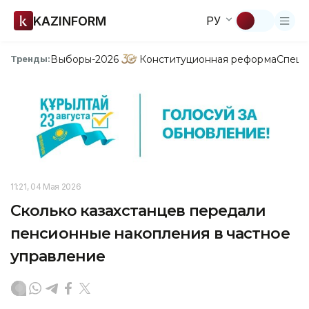
KAZINFORM
РУ
Выборы-2026
Конституционная реформа
Спецп
Тренды:
11:21, 04 Мая 2026
Сколько казахстанцев передали
пенсионные накопления в частное
управление