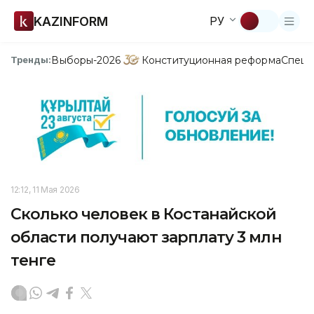
KAZINFORM
РУ
Выборы-2026
Конституционная реформа
Спецп
Тренды:
12:12, 11 Мая 2026
Сколько человек в Костанайской
области получают зарплату 3 млн
тенге