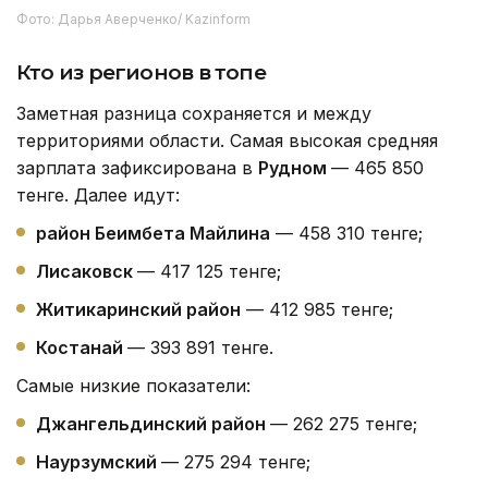
Фото: Дарья Аверченко/ Kazinform
Кто из регионов в топе
Заметная разница сохраняется и между
территориями области. Самая высокая средняя
зарплата зафиксирована в
Рудном
— 465 850
тенге. Далее идут:
район Беимбета Майлина
— 458 310 тенге;
Лисаковск
— 417 125 тенге;
Житикаринский район
— 412 985 тенге;
Костанай
— 393 891 тенге.
Самые низкие показатели:
Джангельдинский район
— 262 275 тенге;
Наурзумский
— 275 294 тенге;