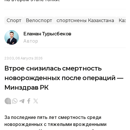
Спорт
Велоспорт
спортсмены Казахстана
Каза
Еламан Турысбеков
Автор
23:03, 06 Августа 2026
Втрое снизилась смертность
новорожденных после операций —
Минздрав РК
За последние пять лет смертность среди
новорожденных с тяжелыми врожденными