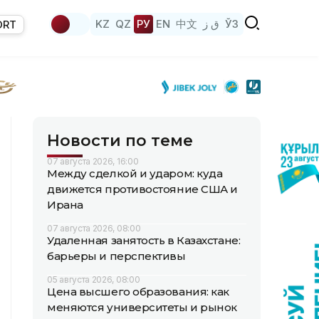
KZ
QZ
РУ
EN
中文
ق ز
ЎЗ
ORT
Новости по теме
07 августа 2026, 16:00
Между сделкой и ударом: куда
движется противостояние США и
Ирана
07 августа 2026, 08:00
Удаленная занятость в Казахстане:
барьеры и перспективы
05 августа 2026, 08:00
Цена высшего образования: как
меняются университеты и рынок