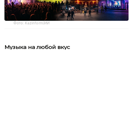
Фото: Kazinform/ИИ
Музыка на любой вкус
Тем, кто предпочитает проводить субботний
вечер под музыку и танцы, подойдет WHITE FEST.
8 августа в этот день в одном из клубов столицы
будет выступать молодой казахстанский певец
Ayat. Помимо выступления артиста, гостей ждут
DJ-сеты, световое шоу, GO-GO выступления и
клубная атмосфера.
Фестиваль проходит каждую субботу августа,
поэтому концерт Ayat станет одной из пяти
музыкальных вечеринок WHITE FEST.