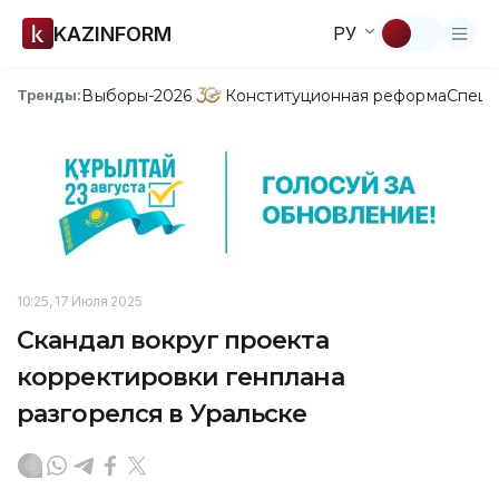
KAZINFORM
РУ
Выборы-2026
Конституционная реформа
Спецп
Тренды:
10:25, 17 Июля 2025
Скандал вокруг проекта
корректировки генплана
разгорелся в Уральске