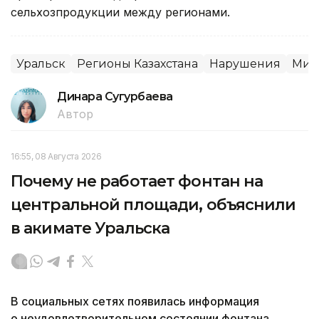
сельхозпродукции между регионами.
Уральск
Регионы Казахстана
Нарушения
Мин
Динара Сугурбаева
Автор
16:55, 08 Августа 2026
Почему не работает фонтан на
центральной площади, объяснили
в акимате Уральска
В социальных сетях появилась информация
о неудовлетворительном состоянии фонтана,