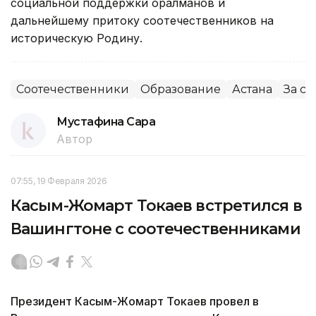
социальной поддержки оралманов и
дальнейшему притоку соотечественников на
историческую Родину.
Соотечественники
Образование
Астана
За с
Мустафина Сара
Автор
07:55, 19 Февраля 2026
Касым-Жомарт Токаев встретился в
Вашингтоне с соотечественниками
Президент Касым-Жомарт Токаев провел в