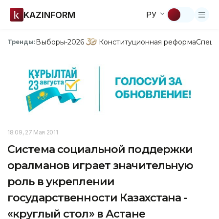
KAZINFORM
РУ
Выборы-2026
Конституционная реформа
Спецп
Тренды:
18:09, 27 Мая 2011
Система социальной поддержки
оралманов играет значительную
роль в укреплении
государственности Казахстана -
«круглый стол» в Астане