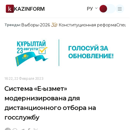
KAZINFORM
РУ
Выборы-2026
Конституционная реформа
Спецп
Тренды:
16:22, 22 Февраля 2023
Система «Е-қызмет»
модернизирована для
дистанционного отбора на
госслужбу