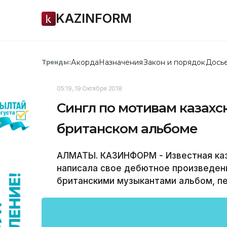
KAZINFORM
Акорда
Назначения
Закон и порядок
Дось
Тренды:
05:19, 19 Октября 2018
Сингл по мотивам казахс
британском альбоме
АЛМАТЫ. КАЗИНФОРМ - Известная каз
написала свое дебютное произведени
британскими музыкантами альбом, п