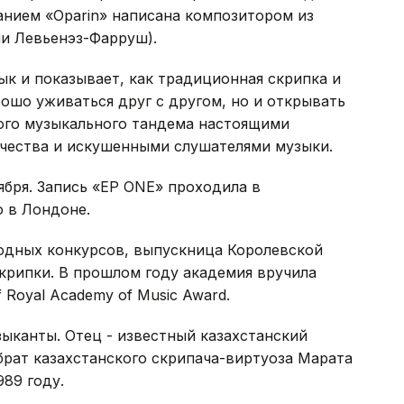
ванием «Oparin» написана композитором из
или Левьенэз-Фарруш).
к и показывает, как традиционная скрипка и
рошо уживаться друг с другом, но и открывать
ого музыкального тандема настоящими
чества и искушенными слушателями музыки.
ября. Запись «EP ONE» проходила в
o в Лондоне.
родных конкурсов, выпускница Королевской
крипки. В прошлом году академия вручила
 Royal Academy of Music Award.
ыканты. Отец - известный казахстанский
брат казахстанского скрипача-виртуоза Марата
989 году.