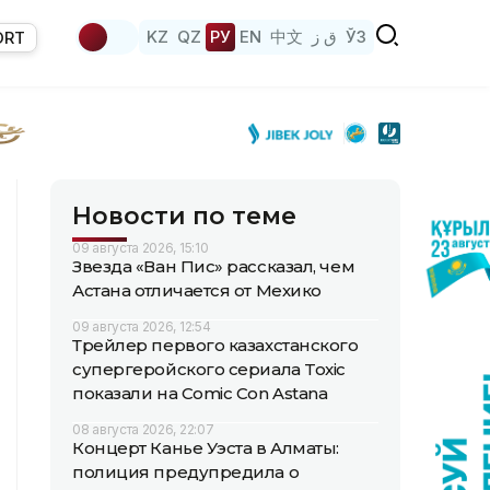
KZ
QZ
РУ
EN
中文
ق ز
ЎЗ
ORT
Новости по теме
09 августа 2026, 15:10
Звезда «Ван Пис» рассказал, чем
Астана отличается от Мехико
09 августа 2026, 12:54
Трейлер первого казахстанского
супергеройского сериала Toxic
показали на Comic Con Astana
08 августа 2026, 22:07
Концерт Канье Уэста в Алматы:
полиция предупредила о