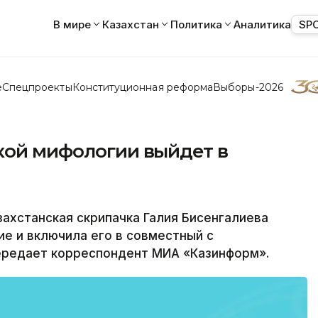
В мире
Казахстан
Политика
Аналитика
SP
е
Спецпроекты
Конституционная реформа
Выборы-2026
кой мифологии выйдет в
ахстанская скрипачка Галия Бисенгалиева
е и включила его в совместный с
ередает корреспондент МИА «Казинформ».