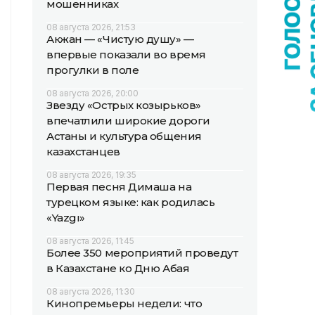
мошенниках
08 августа 2026, 21:53
Акжан — «Чистую душу» —
впервые показали во время
прогулки в поле
08 августа 2026, 20:00
Звезду «Острых козырьков»
впечатлили широкие дороги
Астаны и культура общения
казахстанцев
08 августа 2026, 19:35
Первая песня Димаша на
турецком языке: как родилась
«Yazgı»
08 августа 2026, 11:45
Более 350 мероприятий проведут
в Казахстане ко Дню Абая
08 августа 2026, 11:30
Кинопремьеры недели: что