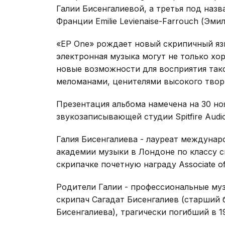
Галии Бисенгалиевой, а третья под наз
Франции Emilie Levienaise-Farrouch (Эм
«EP One» рождает новый скрипичный язы
электронная музыка могут не только хо
новые возможности для восприятия так
меломанами, ценителями высокого твор
Презентация альбома намечена на 30 но
звукозаписывающей студии Spitfire Audi
Галия Бисенгалиева - лауреат междуна
академии музыки в Лондоне по классу с
скрипачке почетную награду Associate of
Родители Галии - профессиональные муз
скрипач Сагадат Бисенгалиев (старший 
Бисенгалиева), трагически погибший в 1