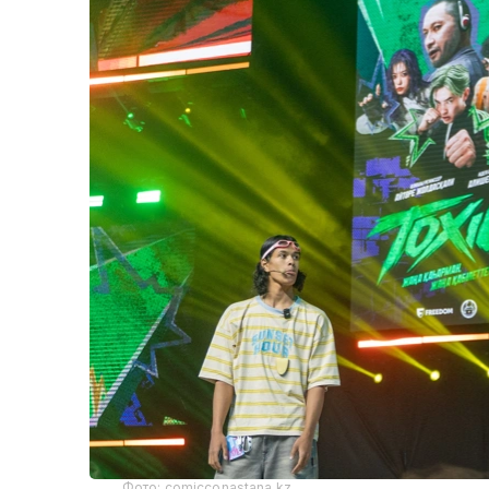
Фото: comicconastana.kz