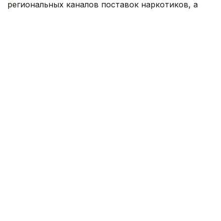
региональных каналов поставок наркотиков, а
также пресекли деятельность трех подпольных
лабораторий.
Фото: КНБ РК