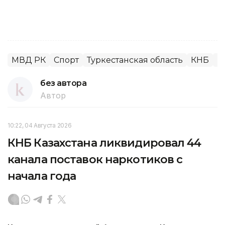
МВД РК
Спорт
Туркестанская область
КНБ
П
без автора
Автор
10:22, 04 Августа 2026
КНБ Казахстана ликвидировал 44
канала поставок наркотиков с
начала года