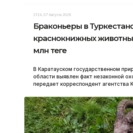
21:24, 07 Августа 2026
Браконьеры в Туркестан
краснокнижных животных
млн теңге
В Каратауском государственном при
области выявлен факт незаконной охо
передает корреспондент агентства K