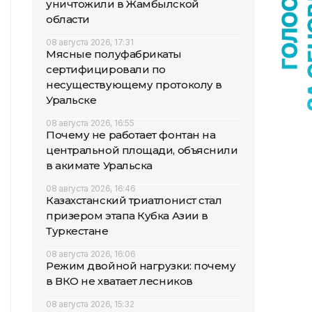
уничтожили в Жамбылской
области
08 августа 2026, 17:31
Мясные полуфабрикаты
сертифицировали по
несуществующему протоколу в
Уральске
08 августа 2026, 16:55
Почему не работает фонтан на
центральной площади, объяснили
в акимате Уральска
08 августа 2026, 16:46
Казахстанский триатлонист стал
призером этапа Кубка Азии в
Туркестане
08 августа 2026, 16:06
Режим двойной нагрузки: почему
в ВКО не хватает лесников
08 августа 2026, 15:32