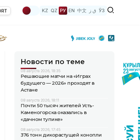
KZ
QZ
РУ
EN
中文
ق ز
ЎЗ
ORT
Новости по теме
08 августа 2026, 18:35
Решающие матчи на «Играх
будущего — 2026» проходят в
Астане
08 августа 2026, 18:11
Почти 50 тысяч жителей Усть-
Каменогорска оказались в
«дачном тупике»
08 августа 2026, 17:45
376 тонн дикорастущей конопли