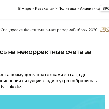
В мире
Казахстан
Политика
Аналитика
SP
е
Спецпроекты
Конституционная реформа
Выборы-2026
 на некорректные счета за
та возмущены платежками за газ, где
ояснения ситуации люди с утра собрались в
tvk-uko.kz.