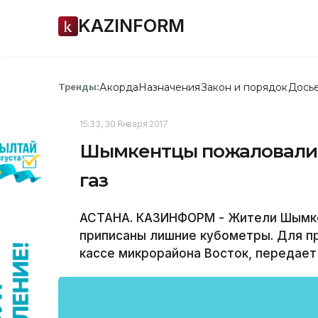
KAZINFORM
Акорда
Назначения
Закон и порядок
Дось
Тренды:
15:33, 30 Января 2017
Шымкентцы пожаловались
газ
АСТАНА. КАЗИНФОРМ - Жители Шымкен
приписаны лишние кубометры. Для пр
кассе микрорайона Восток, передает 