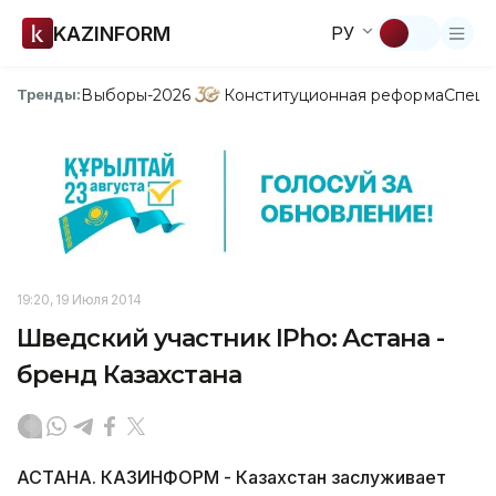
KAZINFORM
РУ
Выборы-2026
Конституционная реформа
Спецп
Тренды:
19:20, 19 Июля 2014
Шведский участник IРho: Астана -
бренд Казахстана
АСТАНА. КАЗИНФОРМ - Казахстан заслуживает