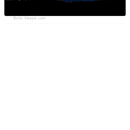
Фото: freepik.com
5 августа в
Астане
утром и днем ожидаются
сильный дождь, гроза, град, шквал. Ветер северо-
западный днем порывы 15-20 м/с. Сохраняется
высокая пожарная опасность.
На севере, юге, востоке
Акмолинской области
ожидаются дождь, гроза, временами сильный
дождь, град, шквал. Ночью и утром на западе,
севере области ожидается туман. Ветер северо-
западный на севере, юге, востоке области
порывы 15-20 м/с, днем временами 25 м/с.
На западе области сохраняется чрезвычайная
пожарная опасность, на севере, юге области
высокая пожарная опасность.