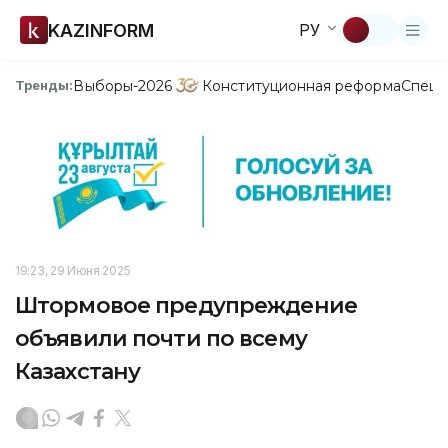
KAZINFORM
РУ
Выборы-2026
Конституционная реформа
Спецп
Тренды:
19:23, 29 Июня 2025
Штормовое предупреждение
объявили почти по всему
Казахстану