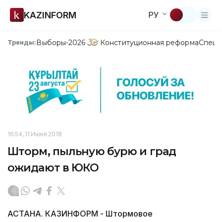
KAZINFORM
РУ
Выборы-2026
Конституционная реформа
Спецп
Тренды:
16:54, 11 Июня 2018
Шторм, пыльную бурю и град
ожидают в ЮКО
АСТАНА. КАЗИНФОРМ - Штормовое