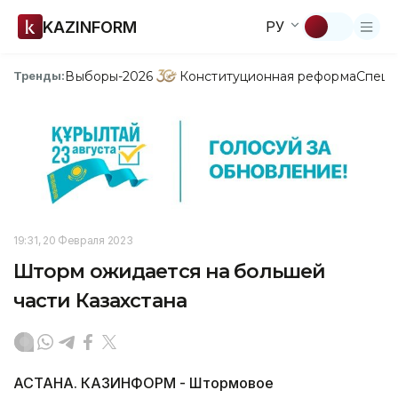
KAZINFORM
РУ
Выборы-2026
Конституционная реформа
Спецп
Тренды:
19:31, 20 Февраля 2023
Шторм ожидается на большей
части Казахстана
АСТАНА. КАЗИНФОРМ - Штормовое