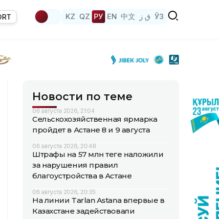
KZ
QZ
РУ
EN
中文
ق ز
ЎЗ
ORT
Новости по теме
06 августа 2026, 21:04
Сельскохозяйственная ярмарка
пройдет в Астане 8 и 9 августа
06 августа 2026, 20:48
Штрафы на 57 млн теңге наложили
за нарушения правил
благоустройства в Астане
06 августа 2026, 20:35
На линии Tarlan Astana впервые в
Казахстане задействовали