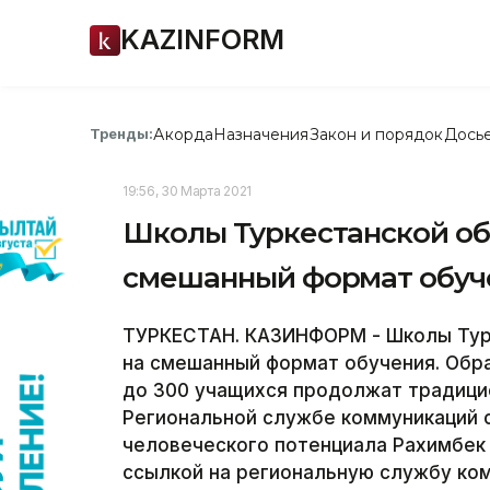
KAZINFORM
Акорда
Назначения
Закон и порядок
Дось
Тренды:
19:56, 30 Марта 2021
Школы Туркестанской об
смешанный формат обуч
ТУРКЕСТАН. КАЗИНФОРМ - Школы Турк
на смешанный формат обучения. Обр
до 300 учащихся продолжат традици
Региональной службе коммуникаций 
человеческого потенциала Рахимбек
ссылкой на региональную службу ко