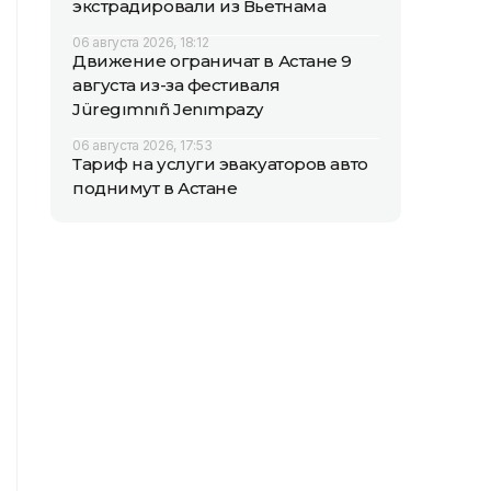
экстрадировали из Вьетнама
06 августа 2026, 18:12
Движение ограничат в Астане 9
августа из-за фестиваля
Jüregımnıñ Jenımpazy
06 августа 2026, 17:53
Тариф на услуги эвакуаторов авто
поднимут в Астане