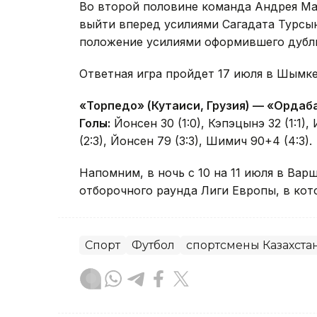
Во второй половине команда Андрея Ма
выйти вперед усилиями Сагадата Турсы
положение усилиями оформившего дубль
Ответная игра пройдет 17 июля в Шымке
«Торпедо» (Кутаиси, Грузия) — «Ордаба
Голы:
Йонсен 30 (1:0), Кэпэцынэ 32 (1:1),
(2:3), Йонсен 79 (3:3), Шимич 90+4 (4:3).
Напомним, в ночь с 10 на 11 июля в Вар
отборочного раунда Лиги Европы, в кот
Спорт
Футбол
спортсмены Казахста