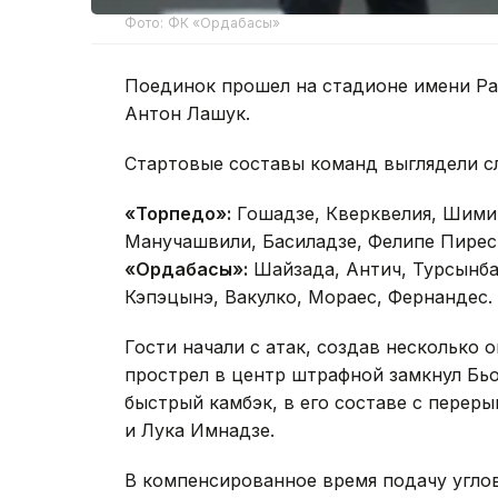
Фото: ФК «Ордабасы»
Поединок прошел на стадионе имени Ра
Антон Лашук.
Стартовые составы команд выглядели 
«Торпедо»:
Гошадзе, Кверквелия, Шимич
Манучашвили, Басиладзе, Фелипе Пирес
«Ордабасы»:
Шайзада, Антич, Турсынба
Кэпэцынэ, Вакулко, Мораес, Фернандес.
Гости начали с атак, создав несколько
прострел в центр штрафной замкнул Бьо
быстрый камбэк, в его составе с перер
и Лука Имнадзе.
В компенсированное время подачу угло