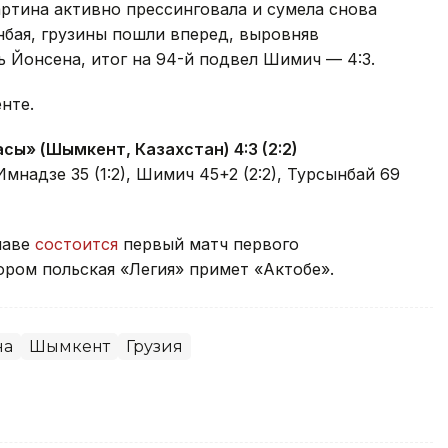
ртина активно прессинговала и сумела снова
нбая, грузины пошли вперед, выровняв
 Йонсена, итог на 94-й подвел Шимич — 4:3.
нте.
сы» (Шымкент, Казахстан) 4:3 (2:2)
 Имнадзе 35 (1:2), Шимич 45+2 (2:2), Турсынбай 69
шаве
состоится
первый матч первого
ором польская «Легия» примет «Актобе».
на
Шымкент
Грузия