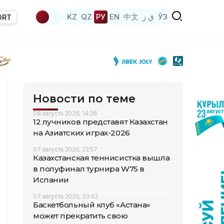
KZ
QZ
РУ
EN
中文
ق ز
ЎЗ
ORT
Новости по теме
08 августа 2026, 14:36
12 лучников представят Казахстан
на Азиатских играх-2026
07 августа 2026, 22:57
Казахстанская теннисистка вышла
в полуфинал турнира W75 в
Испании
07 августа 2026, 20:42
Баскетбольный клуб «Астана»
может прекратить свою