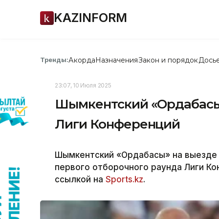
KAZINFORM
Акорда
Назначения
Закон и порядок
Дось
Тренды:
23:07, 10 Июля 2025
Шымкентский «Ордабасы»
Лиги Конференций
Шымкентский «Ордабасы» на выезде 
первого отборочного раунда Лиги Ко
ссылкой на
Sports.kz
.