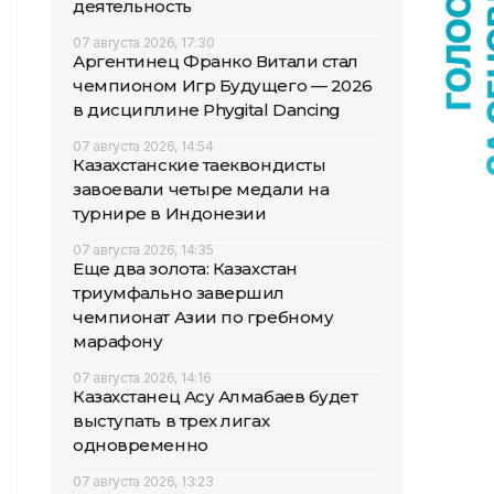
деятельность
07 августа 2026, 17:30
Аргентинец Франко Витали стал
чемпионом Игр Будущего — 2026
в дисциплине Phygital Dancing
07 августа 2026, 14:54
Казахстанские таеквондисты
завоевали четыре медали на
турнире в Индонезии
07 августа 2026, 14:35
Еще два золота: Казахстан
триумфально завершил
чемпионат Азии по гребному
марафону
07 августа 2026, 14:16
Казахстанец Асу Алмабаев будет
выступать в трех лигах
одновременно
07 августа 2026, 13:23