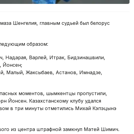
маза Шенгелия, главным судьей был белорус
следующим образом:
, Надарая, Варлей, Итрак, Бидзинашвили,
, Йонсен;
й, Малый, Жаксыбаев, Астанов, Имнадзе,
 опасных моментов, шымкентцы пропустили,
рн Йонсен. Казахстанскому клубу удался
ывом в три минуты отметились Михай Кэпэцынэ
вого из центра штрафной замкнул Матей Шимич.