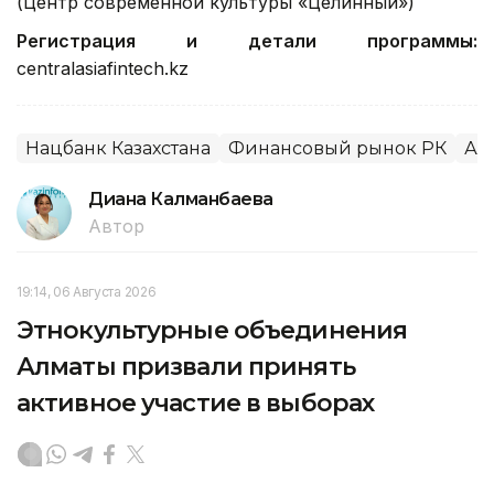
(Центр современной культуры «Целинный»)
Регистрация и детали программы:
centralasiafintech.kz
Нацбанк Казахстана
Финансовый рынок РК
Ал
Диана Калманбаева
Автор
19:14, 06 Августа 2026
Этнокультурные объединения
Алматы призвали принять
активное участие в выборах