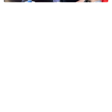
Фото: КГУ «Қоғамдық келісім»
Представители этнокультурных объединений
подчеркнули, что именно активная гражданская
позиция, осознанный выбор и участие каждого
человека формируют основу сильного,
стабильного и сплоченного государства.
Представители объединений отметили, что
Казахстан всегда был примером межэтнического
согласия и взаимного уважения, где
представители разных национальностей живут
в мире, сохраняют свои традиции и вместе
строят общее будущее. По их словам,
предстоящие выборы станут еще одним
подтверждением единства общества
и готовности граждан принимать участие
в развитии страны.