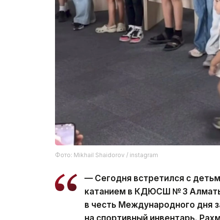
Фото: Mikhail Shaidorov / instagram
— Сегодня встретился с деть
катанием в КДЮСШ № 3 Алматы
в честь Международного дня 
на спортивный инвентарь. Рахм