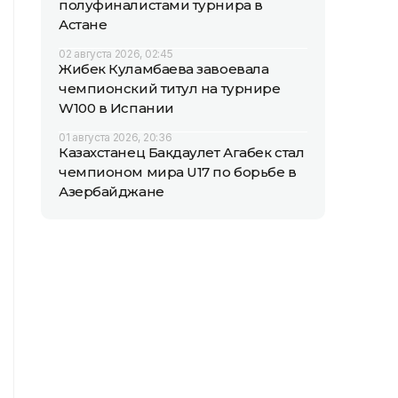
полуфиналистами турнира в
Астане
02 августа 2026, 02:45
Жибек Куламбаева завоевала
чемпионский титул на турнире
W100 в Испании
01 августа 2026, 20:36
Казахстанец Бакдаулет Агабек стал
чемпионом мира U17 по борьбе в
Азербайджане