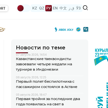
KZ
QZ
РУ
EN
中文
ق ز
ЎЗ
ORT
Новости по теме
07 августа 2026, 14:54
Казахстанские таеквондисты
завоевали четыре медали на
турнире в Индонезии
06 августа 2026, 12:25
Первый полет беспилотника с
пассажиром состоялся в Астане
05 августа 2026, 18:47
Первая тройня за последние два
года появилась на свет в