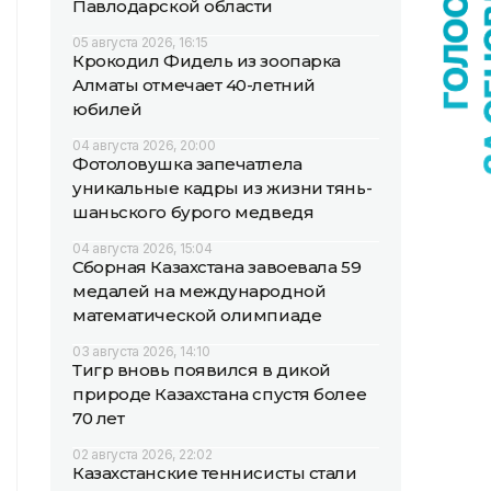
Павлодарской области
05 августа 2026, 16:15
Крокодил Фидель из зоопарка
Алматы отмечает 40-летний
юбилей
04 августа 2026, 20:00
Фотоловушка запечатлела
уникальные кадры из жизни тянь-
шаньского бурого медведя
04 августа 2026, 15:04
Сборная Казахстана завоевала 59
медалей на международной
математической олимпиаде
03 августа 2026, 14:10
Тигр вновь появился в дикой
природе Казахстана спустя более
70 лет
02 августа 2026, 22:02
Казахстанские теннисисты стали