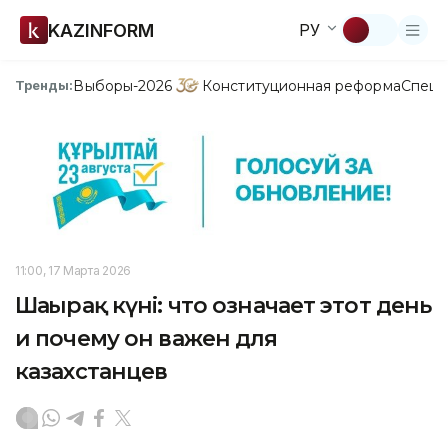
KAZINFORM
РУ
Выборы-2026
Конституционная реформа
Спецп
Тренды:
11:00, 17 Марта 2026
Шаңырақ күні: что означает этот день
и почему он важен для
казахстанцев