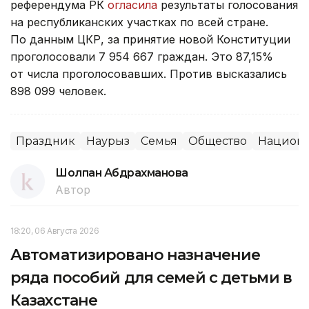
референдума РК
огласила
результаты голосования
на республиканских участках по всей стране.
По данным ЦКР, за принятие новой Конституции
проголосовали 7 954 667 граждан. Это 87,15%
от числа проголосовавших. Против высказались
898 099 человек.
Праздник
Наурыз
Семья
Общество
Национа
Шолпан Абдрахманова
Автор
18:20, 06 Августа 2026
Автоматизировано назначение
ряда пособий для семей с детьми в
Казахстане