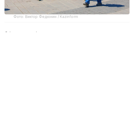
Фото: Виктор Федюнин / Kazinform
Об этом сообщил руководитель департамента
Комитета регулирования и контроля в сфере
социальной защиты населения Министерства
труда и социальной защиты населения
РК по городу Астане Аскар Аймагамбетов
на брифинге СЦК.
Спикер отметил, что, если раньше гражданам
для получения пособий приходилось собирать
множество документов, обращаться в ЦОНы
и ожидать принятия решений, то сегодня
в Казахстане большинство услуг по назначению
пособий можно получить в проактивном
формате.