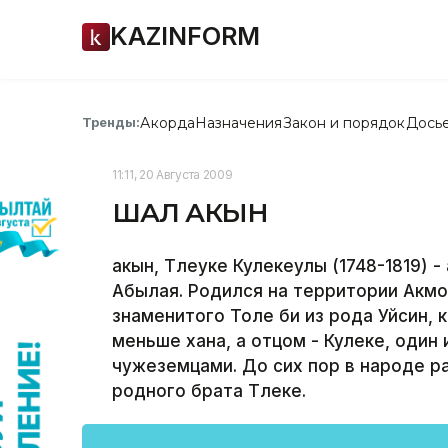
KAZINFORM
Акорда
Назначения
Закон и порядок
Дось
Тренды:
11:11, 20 Августа 2009
ШАЛ АКЫН
акын, Тлеуке Кулекеулы (1748-1819) 
Абылая. Родился на территории Акм
знаменитого Толе би из рода Уйсин, 
меньше хана, а отцом - Кулеке, один
чужеземцами. До сих пор в народе ра
родного брата Тлеке.