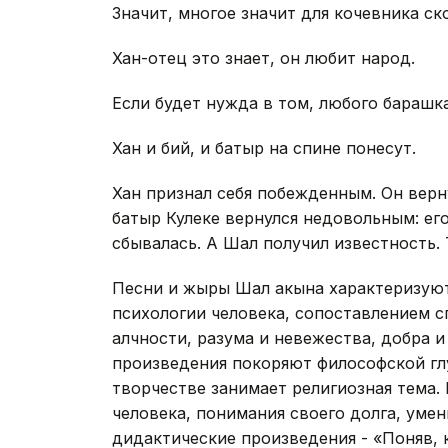
Значит, многое значит для кочевника ско
Хан-отец это знает, он любит народ.
Если будет нужда в том, любого барашк
Хан и бий, и батыр на спине понесут.
Хан признал себя побежденным. Он верну
батыр Кулеке вернулся недовольным: его
сбывалась. А Шал получил известность. 
Песни и жыры Шал акына характеризую
психологии человека, сопоставлением с
алчности, разума и невежества, добра и 
произведения покоряют философской гл
творчестве занимает религиозная тема. 
человека, понимания своего долга, умен
дидактические произведения - «Поняв, к