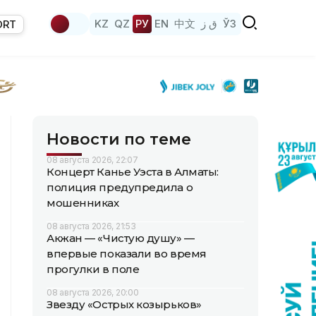
KZ
QZ
РУ
EN
中文
ق ز
ЎЗ
ORT
Новости по теме
08 августа 2026, 22:07
Концерт Канье Уэста в Алматы:
полиция предупредила о
мошенниках
08 августа 2026, 21:53
Акжан — «Чистую душу» —
впервые показали во время
прогулки в поле
08 августа 2026, 20:00
Звезду «Острых козырьков»