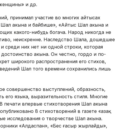
женщины» и др.
ний, принимал участие во многих айтысах
 Шал акына и байбише», «Айтыс Шал акына и
ющих какого-нибудь богача. Народ никогда не
стиво, неискренне. Наследство Шала, дошедшее
 и среди них нет ни одной строки, которая
 достоинство акына. Он честно, гордо и по-
крет широкого распространения его стихов,
зведений Шал того времени сохранились лишь
е совершенство выступлений, образность,
ь его языка, выразительность стиля. Многие
 В печати впервые стихотворения Шал акына
 опубликовано 8 стихотворений в газете «Қазақ
ные исследования о творчестве Шал акына.
орники «Алдаспан», «Бес ғасыр жырлайды»,