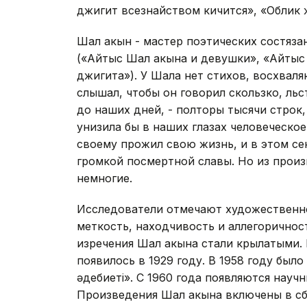
джигит всезнайством кичится», «Облик 
Шал акын - мастер поэтических состяза
(«Айтыс Шал акына и девушки», «Айтыс
джигита»). У Шала нет стихов, восхваля
слышал, чтобы он говорил скользко, ль
до наших дней, - полторы тысячи строк,
унизила бы в наших глазах человеческое
своему прожил свою жизнь, и в этом се
громкой посмертной славы. Но из прои
немногие.
Исследователи отмечают художественно
меткость, находчивость и аллегоричност
изречения Шал акына стали крылатыми.
появилось в 1929 году. В 1958 году было
әдебиеті». С 1960 года появляются науч
Произведения Шал акына включены в сб