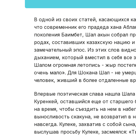
В одной из своих статей, касающихся к
что современник его прадеда хана Аблая
поколения Баимбет, Шал акын собрал пр
родах, составивших казахскую нацию и 
замечательный эпос. Из этих слов видн
дыханием, который вместил в себя все 
Шалом огромная летопись - жыр постеп
очень мало». Для Шокана Шал - не умерш
человек, живший в более отдаленные вр
Впервые поэтическая слава нашла Шала 
Куренкей, оставшийся еще от старшего 
на время, чтобы съездить на нем в набе
выносливость скакуна, не возвратил в 
навсегда. Кулеке, захватив с собой сына
выслушав просьбу Кулеке, засмеялся: «Ты