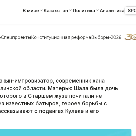
В мире
Казахстан
Политика
Аналитика
SP
е
Спецпроекты
Конституционная реформа
Выборы-2026
- акын-импровизатор, современник хана
олинской области. Матерью Шала была дочь
которого в Старшем жузе почитали не
 из известных батыров, героев борьбы с
ссказывают о подвигах Кулеке и его