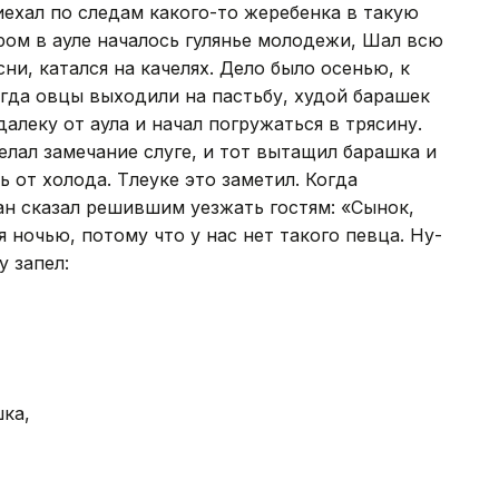
иехал по следам какого-то жеребенка в такую
ером в ауле началось гулянье молодежи, Шал всю
ни, катался на качелях. Дело было осенью, к
гда овцы выходили на пастьбу, худой барашек
алеку от аула и начал погружаться в трясину.
елал замечание слуге, и тот вытащил барашка и
ь от холода. Тлеуке это заметил. Когда
хан сказал решившим уезжать гостям: «Сынок,
я ночью, потому что у нас нет такого певца. Ну-
у запел:
шка,