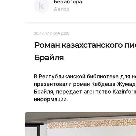
без автора
Автор
20:47, 17 Июля 2026
Роман казахстанского п
Брайля
В Республиканской библиотеке для 
презентовали роман Кабдеша Жумад
Брайля, передает агентство Kazinfor
информации.