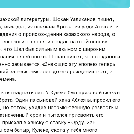
азахской литературы, Шокан Уалиханов пишет,
, выходец из племени Аргын, из рода Атыгай, и
едания о происхождении казахского народа, о
генеалогию ханов, и создал на этой основе
о, что Шал был сильным акыном с широким
знания своей эпохи. Шокан пишет, что созданная
енно забывается. «Знающих эту эпопею теперь
ий за несколько лет до его рождения поэт, а
емена.
в пятнадцать лет. У Кулеке был призовой скакун
брата. Один из сыновей хана Аблая выпросил его
г, но потом, увидев необыкновенную резвость и
назначенный срок и пытался присвоить его
, приехал в ханскую ставку - Орду. Хан,
 сам батыр, Кулеке, скота у тебя много.