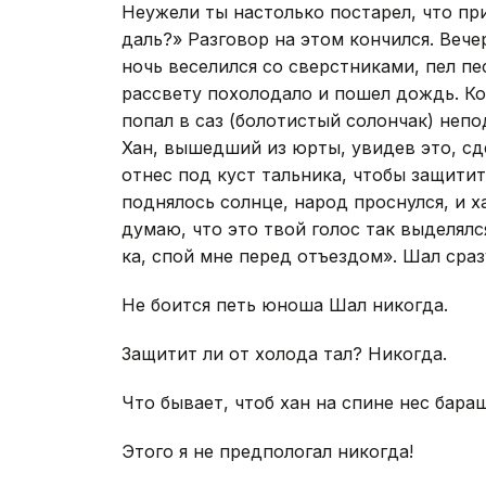
Неужели ты настолько постарел, что пр
даль?» Разговор на этом кончился. Веч
ночь веселился со сверстниками, пел пес
рассвету похолодало и пошел дождь. Ко
попал в саз (болотистый солончак) непод
Хан, вышедший из юрты, увидев это, сд
отнес под куст тальника, чтобы защитит
поднялось солнце, народ проснулся, и 
думаю, что это твой голос так выделялс
ка, спой мне перед отъездом». Шал сраз
Не боится петь юноша Шал никогда.
Защитит ли от холода тал? Никогда.
Что бывает, чтоб хан на спине нес бара
Этого я не предпологал никогда!