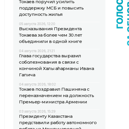
Токаев поручил усилить
поддержку МСБ и повысить
доступность жилья
05 августа 2026, 12:20
Высказывания Президента
Токаева за более чем 30 лет
объединили в одной книге
04 августа 2026, 21:21
Глава государства выразил
соболезнования в связи с
кончиной Халық қаһарманы Ивана
Гапича
04 августа 2026, 18:02
Токаев поздравил Пашиняна с
переназначением на должность
Премьер-министра Армении
03 августа 2026, 15:29
Президенту Казахстана
представили работу автономного
робота на Международной