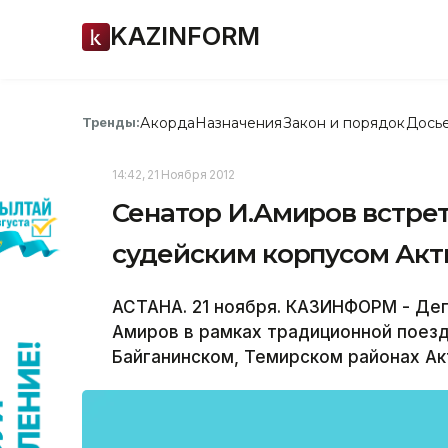
KAZINFORM
Акорда
Назначения
Закон и порядок
Дось
Тренды:
14:42, 21 Ноября 2012
Сенатор И.Амиров встрет
судейским корпусом Акт
АСТАНА. 21 ноября. КАЗИНФОРМ - Де
Амиров в рамках традиционной поезд
Байганинском, Темирском районах Ак