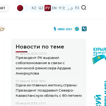
KZ
QZ
РУ
EN
中文
ق ز
ЎЗ
ORT
Новости по теме
07 августа 2026, 20:03
Президент РК выразил
соболезнования в связи с
кончиной режиссера Ардака
Амиркулова
07 августа 2026, 18:50
Одна из главных житниц страны:
Президент поздравил Северо-
Казахстанскую область с 90-летием
05 августа 2026, 17:07