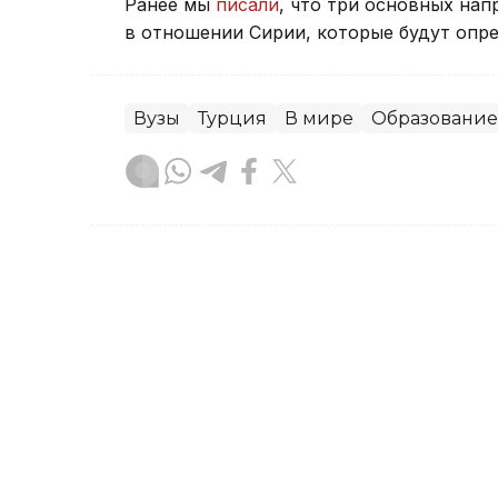
Ранее мы
писали
, что три основных на
в отношении Сирии, которые будут опре
Вузы
Турция
В мире
Образование
Акжигит Чукубаев
Автор
01:16, 08 Августа 2026
Системы водоснабжения
хакерским атакам