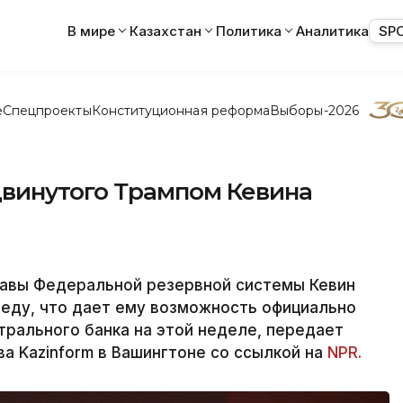
В мире
Казахстан
Политика
Аналитика
SP
е
Спецпроекты
Конституционная реформа
Выборы-2026
винутого Трампом Кевина
лавы Федеральной резервной системы Кевин
реду, что дает ему возможность официально
рального банка на этой неделе, передает
а Kazinform в Вашингтоне со ссылкой на
NPR.