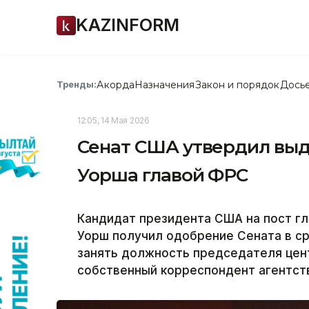
KAZINFORM
Акорда
Назначения
Закон и порядок
Дось
Тренды:
12:05, 14 Мая 2026
Сенат США утвердил выд
Уорша главой ФРС
Кандидат президента США на пост г
Уорш получил одобрение Сената в с
занять должность председателя цент
собственный корреспондент агентств