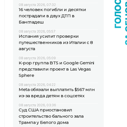
08 августа 2026, 07:32
16 человек погибли и десятки
пострадали в двух ДТП в
Бангладеш
08 августа 2026, 05:57
Испания усилит проверки
путешественников из Италии с 8
августа
08 августа 2026, 05:09
K-pop группа BTS и Google Gemini
представили проект в Las Vegas
Sphere
08 августа 2026, 04:22
Meta обязали выплатить $567 млн
из-за вреда детям в соцсетях
08 августа 2026, 03:36
Суд США приостановил
строительство бального зала
Трампа у Белого дома