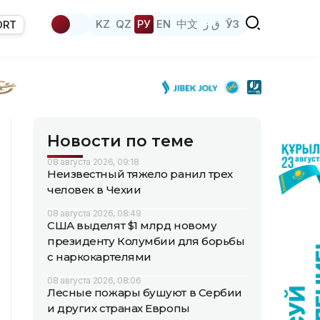
KZ
QZ
РУ
EN
中文
ق ز
ЎЗ
ORT
Новости по теме
08 августа 2026, 09:18
Неизвестный тяжело ранил трех
человек в Чехии
08 августа 2026, 08:49
США выделят $1 млрд новому
президенту Колумбии для борьбы
с наркокартелями
08 августа 2026, 08:06
Лесные пожары бушуют в Сербии
и других странах Европы