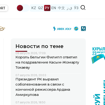
KZ
QZ
РУ
EN
中文
ق ز
ЎЗ
ORT
Новости по теме
08 августа 2026, 17:09
Король Бельгии Филипп ответил
на поздравление Касым-Жомарту
Токаеву
07 августа 2026, 20:03
Президент РК выразил
соболезнования в связи с
кончиной режиссера Ардака
Амиркулова
07 августа 2026, 18:50