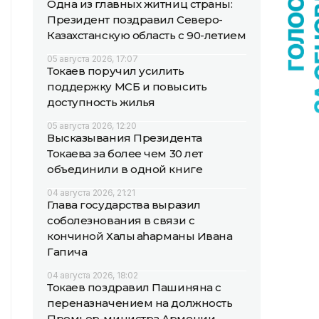
Одна из главных житниц страны:
Президент поздравил Северо-
Казахстанскую область с 90-летием
05 августа 2026, 17:07
Токаев поручил усилить
поддержку МСБ и повысить
доступность жилья
05 августа 2026, 12:20
Высказывания Президента
Токаева за более чем 30 лет
объединили в одной книге
04 августа 2026, 21:21
Глава государства выразил
соболезнования в связи с
кончиной Халық қаһарманы Ивана
Гапича
04 августа 2026, 18:02
Токаев поздравил Пашиняна с
переназначением на должность
Премьер-министра Армении