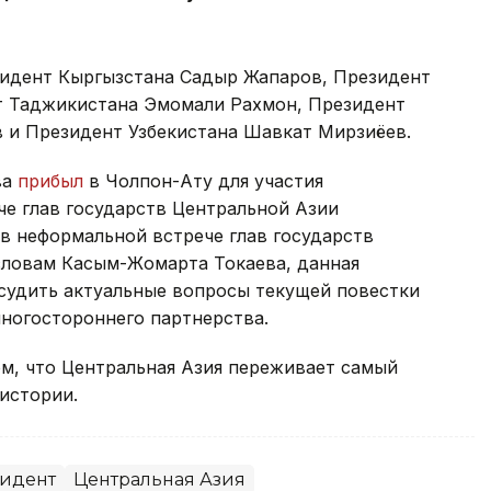
зидент Кыргызстана Садыр Жапаров, Президент
т Таджикистана Эмомали Рахмон, Президент
 и Президент Узбекистана Шавкат Мирзиёев.
ва
прибыл
в Чолпон-Ату для участия
че глав государств Центральной Азии
в неформальной встрече глав государств
словам Касым-Жомарта Токаева, данная
судить актуальные вопросы текущей повестки
ногостороннего партнерства.
м, что Центральная Азия переживает самый
истории.
идент
Центральная Азия