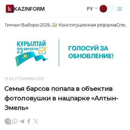
KAZINFORM
РУ
Выборы-2026
Конституционная реформа
Спецп
Тренды:
14:33, 27 Сентября 2021
Семья барсов попала в объектив
фотоловушки в нацпарке «Алтын-
Эмель»