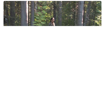
Фото: Руслан Мухамедьяров /Kazinform
Главный ресурс для сохранения лесов — люди
За последние годы государство вложило
миллионы тенге в обновление техники,
повышение заработной платы
и противопожарную защиту лесов. Но практика
показывает, что сохранить лес невозможно