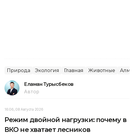
Природа
Экология
Главная
Животные
Алма
Еламан Турысбеков
Автор
16:06, 08 Августа 2026
Режим двойной нагрузки: почему в
ВКО не хватает лесников