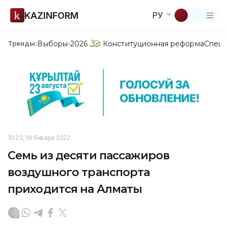
KAZINFORM
РУ
Выборы-2026
Конституционная реформа
Спецп
Тренды:
10:23, 19 Января 2022
Семь из десяти пассажиров
воздушного транспорта
приходится на Алматы