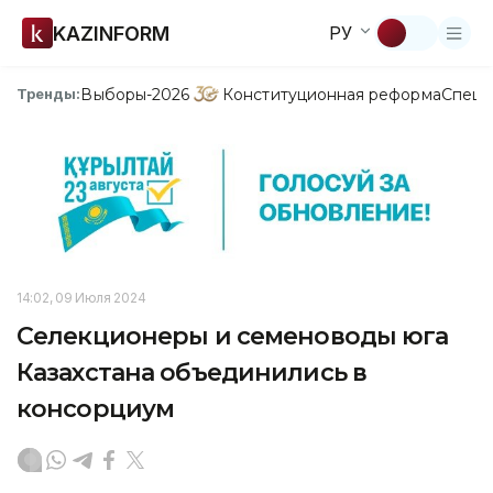
KAZINFORM
РУ
Выборы-2026
Конституционная реформа
Спецп
Тренды:
14:02, 09 Июля 2024
Селекционеры и семеноводы юга
Казахстана объединились в
консорциум