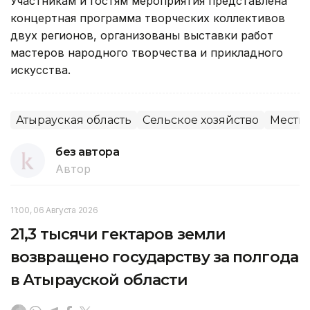
Участникам и гостям мероприятия представлена
концертная программа творческих коллективов
двух регионов, организованы выставки работ
мастеров народного творчества и прикладного
искусства.
Атырауская область
Сельское хозяйство
Местны
без автора
Автор
11:00, 06 Августа 2026
21,3 тысячи гектаров земли
возвращено государству за полгода
в Атырауской области