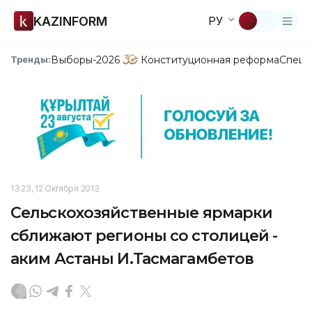
KAZINFORM
РУ
Выборы-2026
Конституционная реформа
Спецп
Тренды:
13:23, 12 Октября 2013
Сельскохозяйственные ярмарки
сближают регионы со столицей -
аким Астаны И.Тасмагамбетов