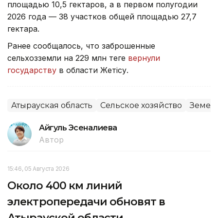
площадью 10,5 гектаров, а в первом полугодии
2026 года — 38 участков общей площадью 27,7
гектара.
Ранее сообщалось, что заброшенные
сельхозземли на 229 млн теңге
вернули
государству
в области Жетісу.
Атырауская область
Сельское хозяйство
Земел
Айгуль Эсеналиева
Автор
15:46, 05 Августа 2026
Около 400 км линий
электропередачи обновят в
Атырауской области