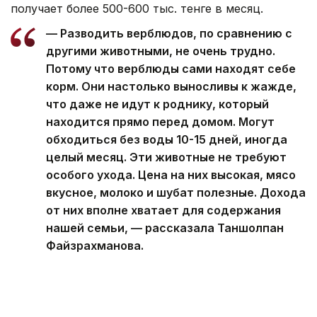
получает более 500-600 тыс. тенге в месяц.
— Разводить верблюдов, по сравнению с
другими животными, не очень трудно.
Потому что верблюды сами находят себе
корм. Они настолько выносливы к жажде,
что даже не идут к роднику, который
находится прямо перед домом. Могут
обходиться без воды 10-15 дней, иногда
целый месяц. Эти животные не требуют
особого ухода. Цена на них высокая, мясо
вкусное, молоко и шубат полезные. Дохода
от них вполне хватает для содержания
нашей семьи, — рассказала Таншолпан
Файзрахманова.
Тем, кто хочет заняться разведением верблюдов,
она советует покупать животных местной
породы. По ее словам, если привезти верблюда