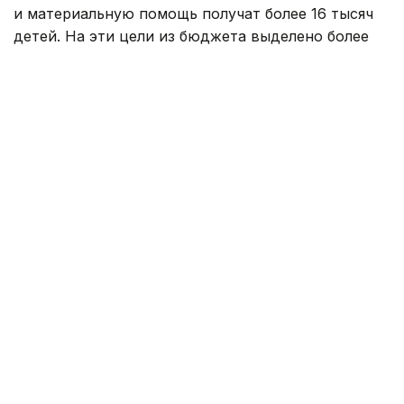
и материальную помощь получат более 16 тысяч
детей. На эти цели из бюджета выделено более
800 млн тенге. Помощь в подготовке к школе
окажут учащимся села Карауылкельды, где
объявлен режим чрезвычайной ситуации.
— Единовременная помощь также будет
оказана детям из семей, имущество
которых пострадало в результате
стихийного бедствия. Всего
насчитывается 110 семей. В этих семьях
воспитываются 202 ребенка. Из них 96
детей относятся к категории, имеющей
право на получение социальной помощи.
Остальные 106 детей нуждаются
в финансовой и материальной поддержке
в связи с чрезвычайной ситуацией. В связи
с этим для детей предусмотрена