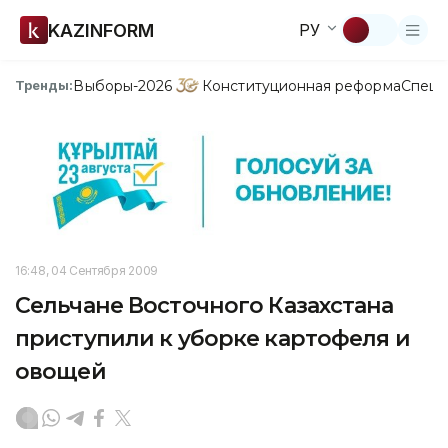
KAZINFORM
РУ
Выборы-2026
Конституционная реформа
Спецп
Тренды:
16:48, 04 Сентября 2009
Сельчане Восточного Казахстана
приступили к уборке картофеля и
овощей