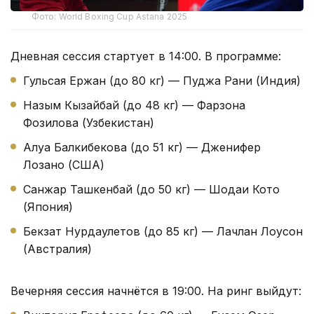
Фото: World Boxing Cup Astana 2025
Дневная сессия стартует в 14:00. В программе:
Гульсая Ержан (до 80 кг) — Пуджа Рани (Индия)
Назым Кызайбай (до 48 кг) — Фарзона
Фозилова (Узбекистан)
Алуа Балкибекова (до 51 кг) — Дженифер
Лозано (США)
Санжар Ташкенбай (до 50 кг) — Шодаи Кото
(Япония)
Бекзат Нурдаулетов (до 85 кг) — Лачлан Лоусон
(Австралия)
Вечерняя сессия начнётся в 19:00. На ринг выйдут: