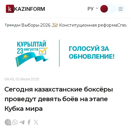
KAZINFORM
РУ
Выборы-2026
Конституционная реформа
Спецп
Тренды:
08:45, 02 Июля 2025
Сегодня казахстанские боксёры
проведут девять боёв на этапе
Кубка мира