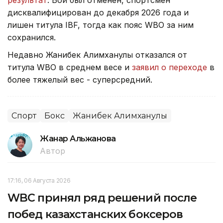
результат
. Бой был отменен, спортсмен
дисквалифицирован до декабря 2026 года и
лишен титула IBF, тогда как пояс WBO за ним
сохранился.
Недавно Жанибек Алимханулы отказался от
титула WBO в среднем весе и
заявил о переходе
в
более тяжелый вес - суперсредний.
Спорт
Бокс
Жанибек Алимханулы
Жанар Альжанова
Автор
17:16, 06 Августа 2026
WBC принял ряд решений после
побед казахстанских боксеров