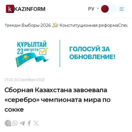
KAZINFORM
РУ
Выборы-2026
Конституционная реформа
Спецп
Тренды:
21:22, 20 Сентября 2022
Сборная Казахстана завоевала
«серебро» чемпионата мира по
сокке