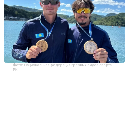
Фото: Национальная федерация гребных видов спорта
РК
В соревнованиях на байдарках среди мужчин на
дистанции 3400 метров победу одержал Кирилл
Тубаев, преодолев дистанцию за 14 минут 54,166
секунды. Вторым финишировал представитель
Южной Кореи Пак Чжу Хён, третьим — Чан Ван
Зань из Вьетнама.