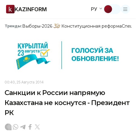
KAZINFORM
РУ
Выборы-2026
Конституционная реформа
Спецп
Тренды:
00:40, 25 Августа 2014
Санкции к России напрямую
Казахстана не коснутся - Президент
РК