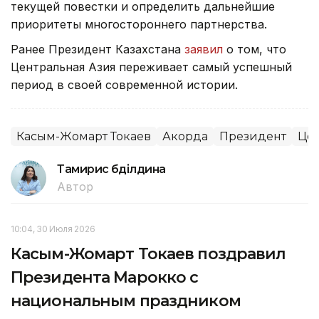
текущей повестки и определить дальнейшие
приоритеты многостороннего партнерства.
Ранее Президент Казахстана
заявил
о том, что
Центральная Азия переживает самый успешный
период в своей современной истории.
Касым-Жомарт Токаев
Акорда
Президент
Цен
Тамирис Әбділдина
Автор
10:04, 30 Июля 2026
Касым-Жомарт Токаев поздравил
Президента Марокко с
национальным праздником