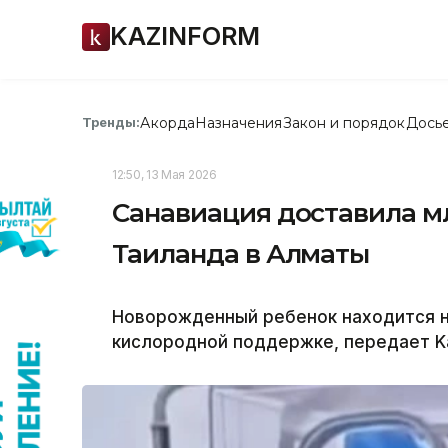
KAZINFORM
Акорда
Назначения
Закон и порядок
Дось
Тренды:
12:50, 13 Мая 2026
Санавиация доставила мл
Таиланда в Алматы
Новорожденный ребенок находится н
кислородной поддержке, передает Ka