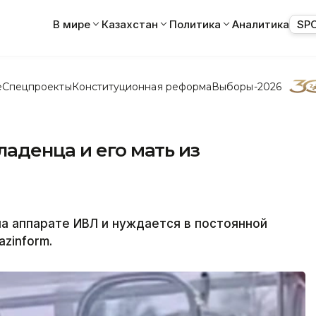
В мире
Казахстан
Политика
Аналитика
SP
е
Спецпроекты
Конституционная реформа
Выборы-2026
аденца и его мать из
а аппарате ИВЛ и нуждается в постоянной
zinform.