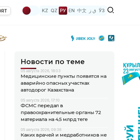
KZ
QZ
РУ
EN
中文
ق ز
ЎЗ
ORT
Новости по теме
05 августа 2026, 18:03
Медицинские пункты появятся на
аварийно опасных участках
автодорог Казахстана
05 августа 2026, 17:10
ФСМС передал в
правоохранительные органы 72
материала на 4,5 млрд теңге
05 августа 2026, 09:38
Каких врачей и медработников не