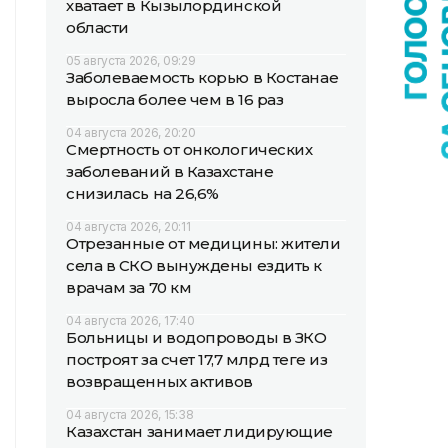
хватает в Кызылординской
области
05 августа 2026, 09:29
Заболеваемость корью в Костанае
выросла более чем в 16 раз
04 августа 2026, 20:20
Смертность от онкологических
заболеваний в Казахстане
снизилась на 26,6%
04 августа 2026, 20:11
Отрезанные от медицины: жители
села в СКО вынуждены ездить к
врачам за 70 км
04 августа 2026, 17:40
Больницы и водопроводы в ЗКО
построят за счет 17,7 млрд теңге из
возвращенных активов
04 августа 2026, 15:38
Казахстан занимает лидирующие