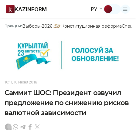
KAZINFORM
РУ
Выборы-2026
Конституционная реформа
Спецп
Тренды:
10:11, 10 Июня 2018
Саммит ШОС: Президент озвучил
предложение по снижению рисков
валютной зависимости