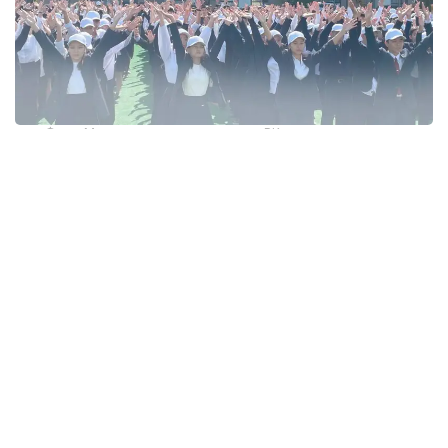
Фото: Министерство просвещения РК
Каждая школа организовала флешмоб на своей
территории, а танцевальные движения ученики
продумали самостоятельно. В акции приняли
участие не только школьники, но и их классные
руководители. Таким образом, дети не только
выразили свою позицию против буллинга,
но и внесли вклад в формирование
общественного мнения по этому важному
вопросу.
— Буллинг является одной из актуальных