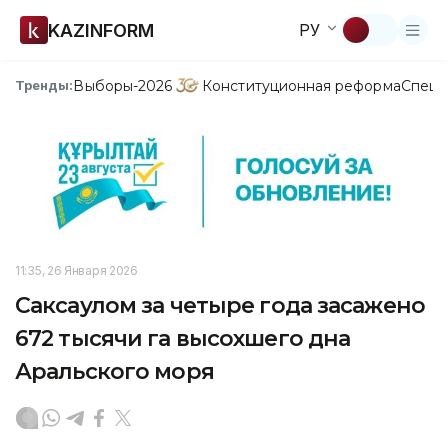
KAZINFORM
РУ
Выборы-2026
Конституционная реформа
Спецп
Тренды:
11:35, 26 Января 2026
Саксаулом за четыре года засажено
672 тысячи га высохшего дна
Аральского моря