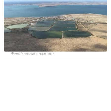
Фото: Минводы и ирригации
По данным инспекции, на сегодняшний день
объем воды в Шардаринском водохранилище
составляет три млрд 392 млн кубометров.
В нижнее течение Сырдарьи сбрасывается 550
кубометров воды в секунду.
— В Коксарайском контррегуляторе
находится 23,01 миллиона кубометров