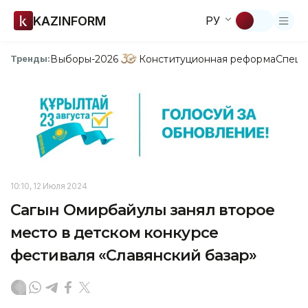
KAZINFORM
РУ
Выборы-2026
Конституционная реформа
Спецп
Тренды:
10:10, 12 Июля 2024
Сагын Омирбайулы занял второе
место в детском конкурсе
фестиваля «Славянский базар»