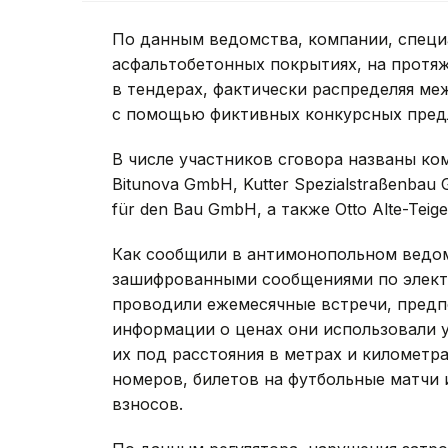
По данным ведомства, компании, спец
асфальтобетонных покрытиях, на протя
в тендерах, фактически распределяя ме
с помощью фиктивных конкурсных пред
В числе участников сговора названы ком
Bitunova GmbH, Kutter Spezialstraßenbau 
für den Bau GmbH, а также Otto Alte-Teig
Как сообщили в антимонопольном ведом
зашифрованными сообщениями по электр
проводили ежемесячные встречи, предп
информации о ценах они использовали 
их под расстояния в метрах и километра
номеров, билетов на футбольные матчи 
взносов.