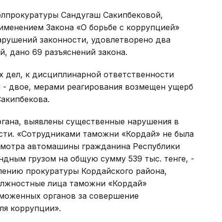
облпрокуратуры Сандугаш Сакипбековой,
именением Закона «О борьбе с коррупцией»
арушений законности, удовлетворено два
й, дано 69 разъяснений закона.
х дел, к дисциплинарной ответственности
 - двое, мерами реагирования возмещен ущерб
Сакипбекова.
ргана, выявлены существенные нарушения в
сти. «Сотрудниками таможни «Кордай» не была
смотра автомашины гражданина Республики
дным грузом на общую сумму 539 тыс. тенге, -
влению прокуратуры Кордайского района,
олжностные лица таможни «Кордай»
аможенных органов за совершение
ля коррупции».