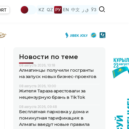
KZ
QZ
РУ
EN
中文
ق ز
ЎЗ
ORT
Новости по теме
08 августа 2026, 10:18
Алматинцы получили госгранты
на запуск новых бизнес-проектов
08 августа 2026, 10:00
Жителя Тараза арестовали за
нецензурную брань в TikTok
08 августа 2026, 09:48
Бесплатная парковка у дома и
поминутная тарификация: в
Алматы введут новые правила