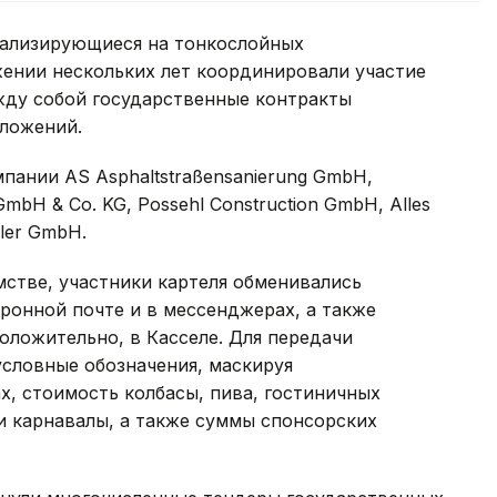
иализирующиеся на тонкослойных
жении нескольких лет координировали участие
жду собой государственные контракты
ложений.
пании AS Asphaltstraßensanierung GmbH,
GmbH & Co. KG, Possehl Construction GmbH, Alles
eler GmbH.
стве, участники картеля обменивались
онной почте и в мессенджерах, а также
оложительно, в Касселе. Для передачи
условные обозначения, маскируя
х, стоимость колбасы, пива, гостиничных
и карнавалы, а также суммы спонсорских