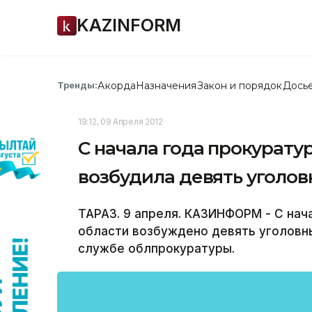
KAZINFORM
Акорда
Назначения
Закон и порядок
Дось
Тренды:
19:12, 09 Апреля 2012
С начала года прокурат
возбудила девять уголов
ТАРАЗ. 9 апреля. КАЗИНФОРМ - С нач
области возбуждено девять уголовны
службе облпрокуратуры.