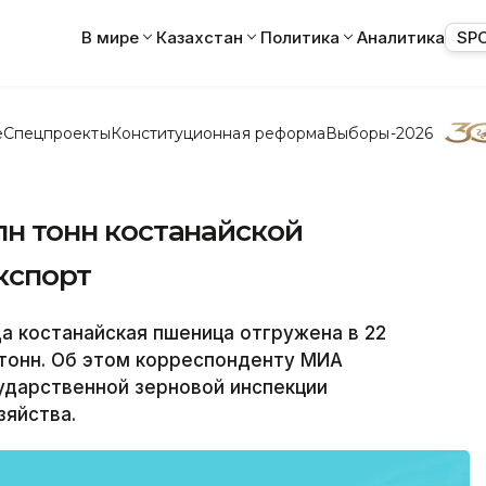
В мире
Казахстан
Политика
Аналитика
SP
е
Спецпроекты
Конституционная реформа
Выборы-2026
млн тонн костанайской
кспорт
 костанайская пшеница отгружена в 22
 тонн. Об этом корреспонденту МИА
ударственной зерновой инспекции
зяйства.