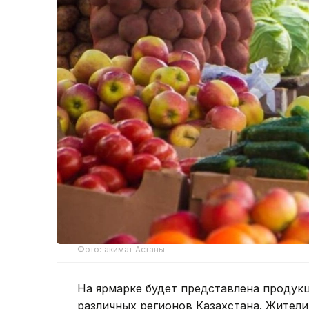
Фото: акимат Астаны
На ярмарке будет представлена продук
различных регионов Казахстана. Жители