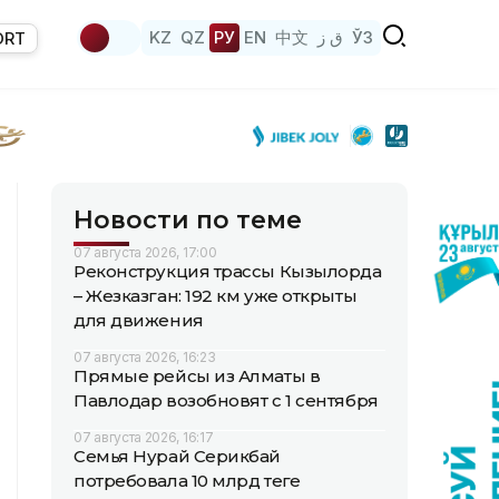
KZ
QZ
РУ
EN
中文
ق ز
ЎЗ
ORT
Новости по теме
07 августа 2026, 17:00
Реконструкция трассы Кызылорда
– Жезказган: 192 км уже открыты
для движения
07 августа 2026, 16:23
Прямые рейсы из Алматы в
Павлодар возобновят с 1 сентября
07 августа 2026, 16:17
Семья Нурай Серикбай
потребовала 10 млрд теңге