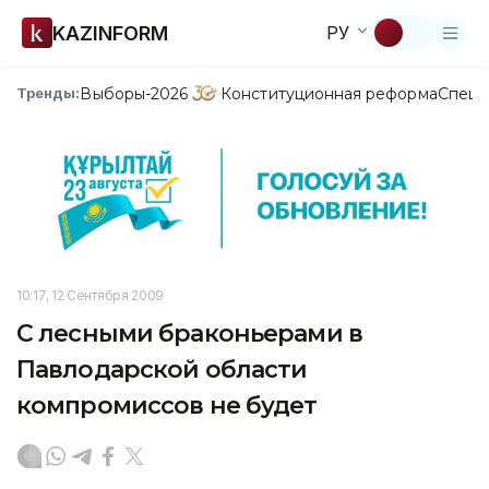
KAZINFORM
РУ
Выборы-2026
Конституционная реформа
Спецп
Тренды:
10:17, 12 Сентября 2009
С лесными браконьерами в
Павлодарской области
компромиссов не будет